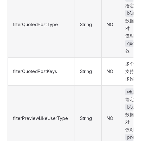
给定键
black
数据中
filterQuotedPostType
String
NO
对
仅对返
quote
效
多个以
filterQuotedPostKeys
String
NO
支持「
多维数
white
给定键
black
数据中
filterPreviewLikeUserType
String
NO
对
仅对返
previ