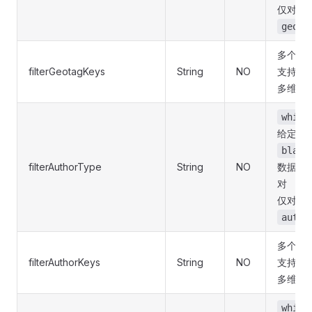
仅对返
geota
多个以
filterGeotagKeys
String
NO
支持「
多维数
white
给定键
black
filterAuthorType
String
NO
数据中
对
仅对返
autho
多个以
filterAuthorKeys
String
NO
支持「
多维数
white