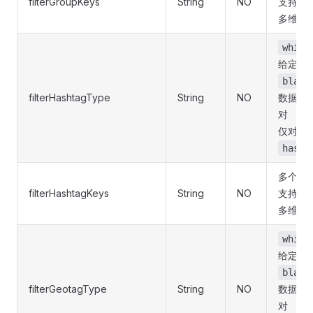
filterGroupKeys
String
NO
支持「
多维数
white
给定键
black
filterHashtagType
String
NO
数据中
对
仅对返
hasht
多个以
filterHashtagKeys
String
NO
支持「
多维数
white
给定键
black
filterGeotagType
String
NO
数据中
对