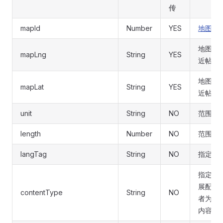
传
mapId
Number
YES
地图服
地图经
mapLng
String
YES
近帖子
地图纬
mapLat
String
YES
近帖子
unit
String
NO
范围单位 
length
Number
NO
范围
langTag
String
NO
指定范
指定类
展配置
contentType
String
NO
者为 A
内容