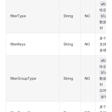
white
给定键
filterType
String
NO
black
数据中
对
多个以
filterKeys
String
NO
支持「
多维数
white
给定键
black
filterGroupType
String
NO
数据中
对
仅对返
group
多个以