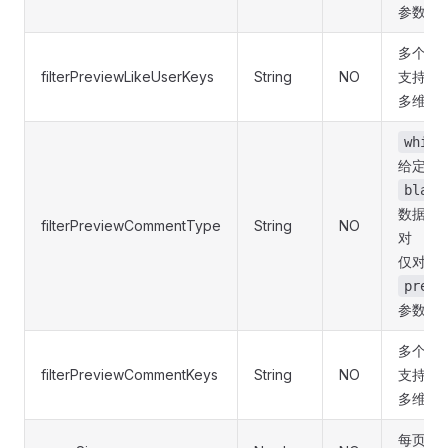
参数有
多个以
filterPreviewLikeUserKeys
String
NO
支持「
多维数
white
给定键
black
数据中
filterPreviewCommentType
String
NO
对
仅对返
previ
参数有
多个以
filterPreviewCommentKeys
String
NO
支持「
多维数
每页显