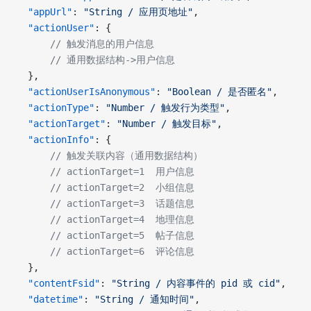
     "appUrl"
: 
"String / 应用页地址"
,
     "actionUser"
: {
           // 触发消息的用户信息
           // 通用数据结构->用户信息
     },
     "actionUserIsAnonymous"
: 
"Boolean / 是否匿名"
,
     "actionType"
: 
"Number / 触发行为类型"
,
     "actionTarget"
: 
"Number / 触发目标"
,
     "actionInfo"
: {
            // 触发关联内容（通用数据结构）
          // actionTarget=1  用户信息
          // actionTarget=2  小组信息
          // actionTarget=3  话题信息
          // actionTarget=4  地理信息
          // actionTarget=5  帖子信息
          // actionTarget=6  评论信息
     },
     "contentFsid"
: 
"String / 内容事件的 pid 或 cid"
,
     "datetime"
: 
"String / 通知时间"
,