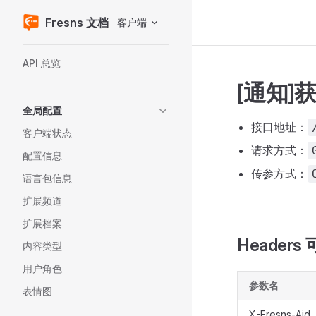
Fresns 文档
客户端
Skip to content
Sidebar Navigation
API 总览
[通知]
全局配置
接口地址：
客户端状态
请求方式：
配置信息
传参方式：
语言包信息
扩展频道
扩展档案
Headers
内容类型
用户角色
参数名
表情图
X-Fresns-Aid