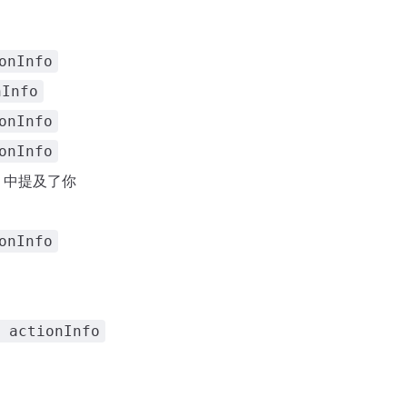
onInfo
nInfo
onInfo
onInfo
中提及了你
onInfo
 actionInfo