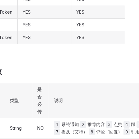
-Token
YES
YES
YES
YES
-Token
YES
YES
数
是
否
类型
说明
必
传
系统通知
推荐内容
点赞
踩
1
2
3
4
String
NO
提及（艾特）
评论（回复）
引用
7
8
9