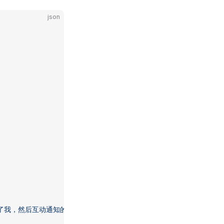
json
及了我，然后互动通知的我）"
,