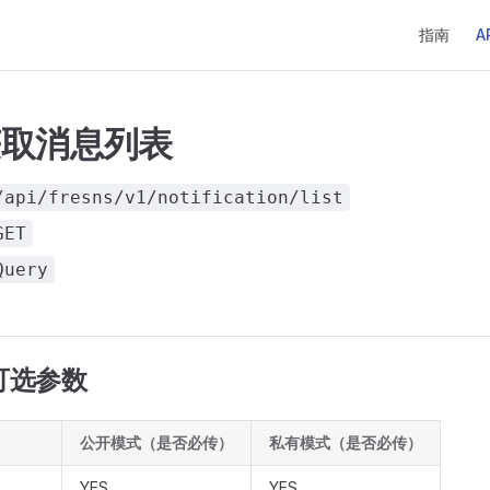
Main Navi
指南
A
获取消息列表
/api/fresns/v1/notification/list
GET
Query
 可选参数
公开模式（是否必传）
私有模式（是否必传）
YES
YES