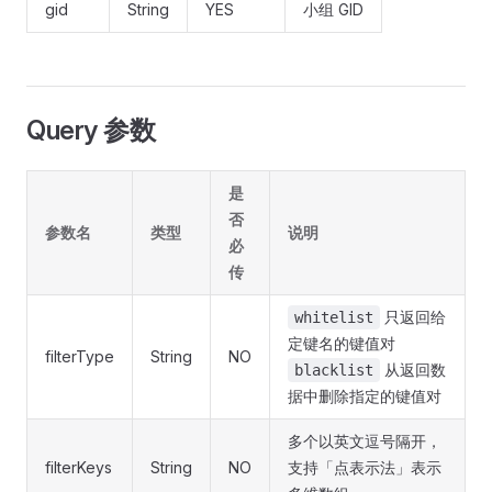
gid
String
YES
小组 GID
Query 参数
是
否
参数名
类型
说明
必
传
只返回给
whitelist
定键名的键值对
filterType
String
NO
从返回数
blacklist
据中删除指定的键值对
多个以英文逗号隔开，
filterKeys
String
NO
支持「点表示法」表示