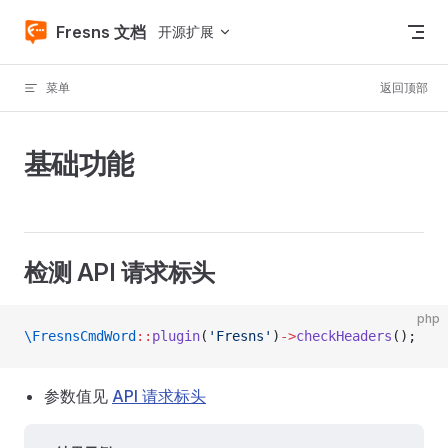
Skip to content
Fresns 文档
开源扩展
菜单
返回顶部
基础功能
检测 API 请求标头
php
\FresnsCmdWord
::
plugin
(
'Fresns'
)
->
checkHeaders
();
参数值见
API 请求标头