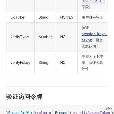
users->uid
字段）
uidToken
String
NO/YES
用户身份凭证
验证
session_keys-
verifyType
Number
NO
>type
，留空
则默认为 1
类型为 3 时专
verifyFskey
String
NO
用，验证关联
插件
验证访问令牌
php
\FresnsCmdWord
::
plugin
(
'Fresns'
)
->
verifyAccessToken
($