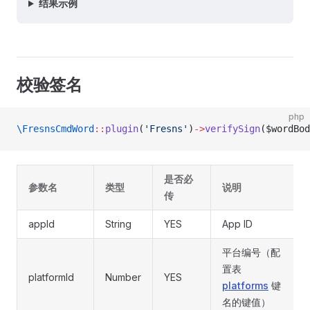
结果示例
校验签名
php
\FresnsCmdWord
::
plugin
(
'Fresns'
)
->
verifySign
($wordBod
是否必
参数名
类型
说明
传
appId
String
YES
App ID
平台编号（配
置表
platformId
Number
YES
platforms
键
名的键值）