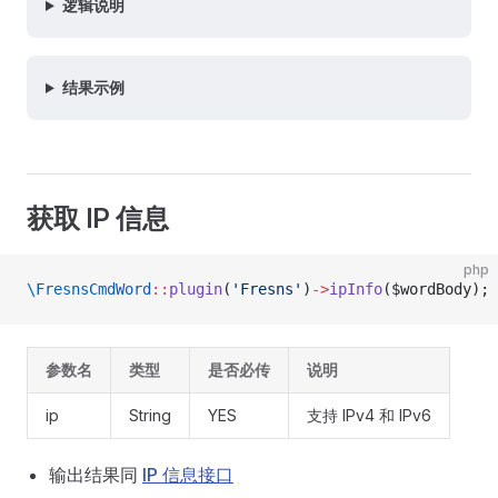
逻辑说明
结果示例
获取 IP 信息
php
\FresnsCmdWord
::
plugin
(
'Fresns'
)
->
ipInfo
($wordBody);
参数名
类型
是否必传
说明
ip
String
YES
支持 IPv4 和 IPv6
输出结果同
IP 信息接口