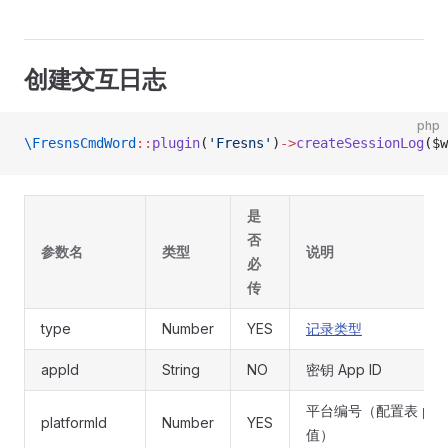
创建交互日志
php
\FresnsCmdWord
::
plugin
(
'Fresns'
)
->
createSessionLog
($w
是
否
参数名
类型
说明
必
传
type
Number
YES
记录类型
appId
String
NO
密钥 App ID
平台编号（配置表
pla
platformId
Number
YES
值）