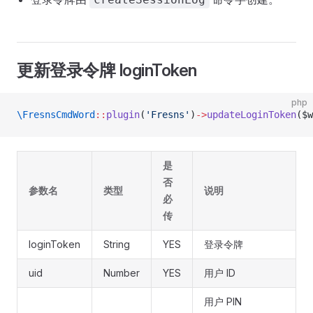
更新登录令牌 loginToken
php
\FresnsCmdWord
::
plugin
(
'Fresns'
)
->
updateLoginToken
($w
是
否
参数名
类型
说明
必
传
loginToken
String
YES
登录令牌
uid
Number
YES
用户 ID
用户 PIN