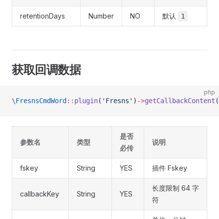
retentionDays
Number
NO
默认
1
获取回调数据
php
\FresnsCmdWord
::
plugin
(
'Fresns'
)
->
getCallbackContent
(
是否
参数名
类型
说明
必传
fskey
String
YES
插件 Fskey
长度限制 64 字
callbackKey
String
YES
符