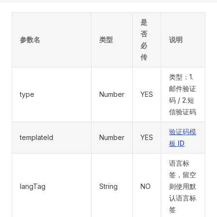
是
否
参数名
类型
说明
必
传
类型：1.
邮件验证
type
Number
YES
码 / 2.短
信验证码
验证码模
templateId
Number
YES
板 ID
语言标
签，留空
langTag
String
NO
则使用默
认语言标
签