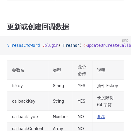
更新或创建回调数据
php
\FresnsCmdWord
::
plugin
(
'Fresns'
)
->
updateOrCreateCallb
是否
参数名
类型
说明
必传
fskey
String
YES
插件 Fskey
长度限制
callbackKey
String
YES
64 字符
callbackType
Number
NO
参考
callbackContent
Array
NO