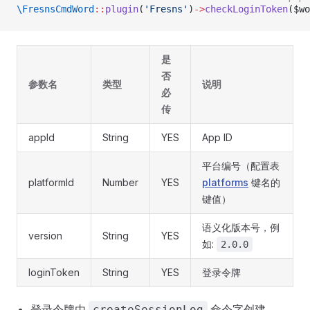
\FresnsCmdWord
::
plugin
(
'Fresns'
)
->
checkLoginToken
($wo
是
否
参数名
类型
说明
必
传
appId
String
YES
App ID
平台编号（配置表
platformId
Number
YES
platforms
键名的
键值）
语义化版本号，例
version
String
YES
如:
2.0.0
loginToken
String
YES
登录令牌
登录令牌由
命令字创建。
createSessionLog