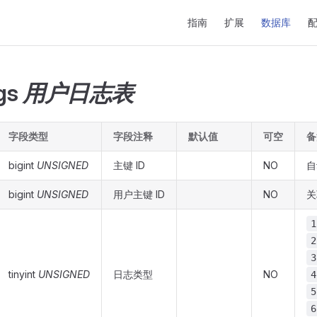
Main Navigation
指南
扩展
数据库
gs
用户日志表
字段类型
字段注释
默认值
可空
备
bigint
UNSIGNED
主键 ID
NO
自
bigint
UNSIGNED
用户主键 ID
NO
关
1
2
3
tinyint
UNSIGNED
日志类型
NO
4
5
6